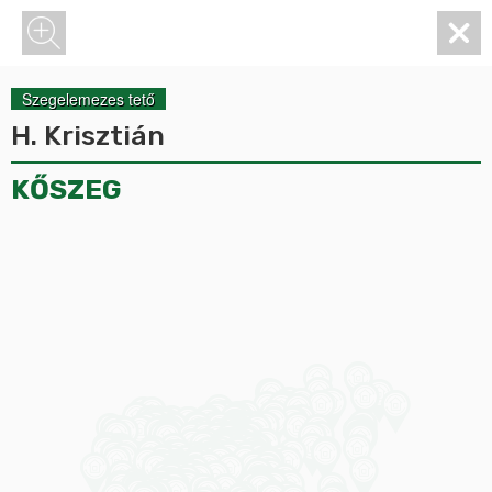
Szegelemezes tető
H. Krisztián
KŐSZEG