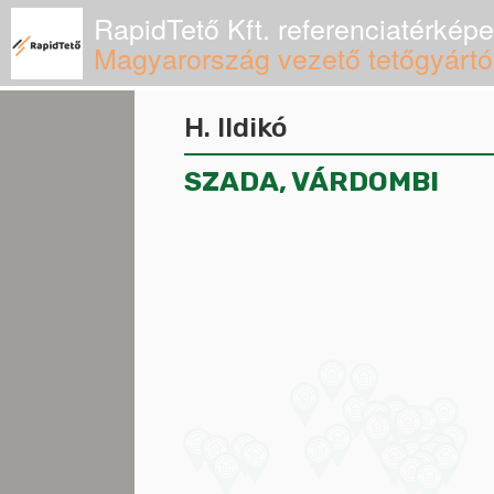
RapidTető Kft. referenciatérképe
Magyarország vezető tetőgyártó
H. Ildikó
SZADA, VÁRDOMBI